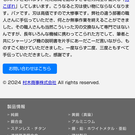
こぼれ
」してしまいます。こうなると刃は使い物にならなくなりま
す。パァです。刃は高価ですので大惨事です。弊社の違う部署の職
人さんに手伝っていただき、何とか無事作業を終えることができま
した。その職人さんも当然こういった刃の交換なんて専門ではない
んですが、長年いろんな機械に携わってこられた方でして、筆者と
共にシャーリング機の説明書を片手にあーだこーだ言いながら、も
のすごく助けていただきました。一度ならず二度、三度ともすべて
手伝っていただきました。感謝です。
お問い合わせはこちら
© 2024
村木商事株式会社
All rights reserved.
製品情報
純銅
黄銅（真鍮）
銅合金
アルミニウム
ステンレス・チタン
錫・鉛・ホワイトメタル・亜鉛