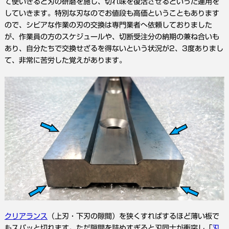
て使いきると刃の研磨を施し、切れ味を復活させるといった運用を
していきます。特別な刃なのでお値段も高価ということもあります
ので、シビアな作業の刃の交換は専門業者へ依頼しておりました
が、作業員の方のスケジュールや、切断受注分の納期の兼ね合いも
あり、自分たちで交換せざるを得ないという状況が2、3度ありまし
て、非常に苦労した覚えがあります。
クリアランス
（上刃・下刃の隙間）を狭くすればするほど薄い板で
もスパッと切れます。ただ隙間を詰めすぎると刃同士が衝突し「
刃