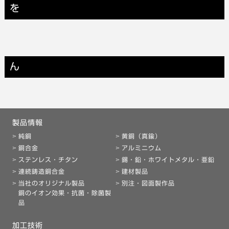
を
ん
製品情報
純銅
黄銅（真鍮）
銅合金
アルミニウム
ステンレス・チタン
錫・鉛・ホワイトメタル・亜鉛
連続鋳造銅合金
建材製品
当社のオリジナル製品
別注・図面製作品
銅のイオン効果・抗菌・除菌製
品
加工技術