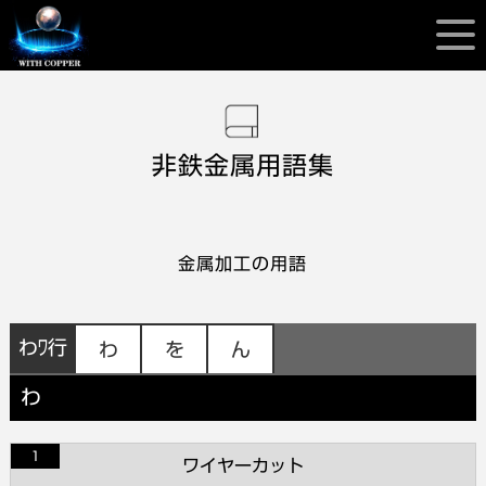
非鉄金属用語集
金属加工の用語
わﾜ行
わ
を
ん
わ
1
ワイヤーカット