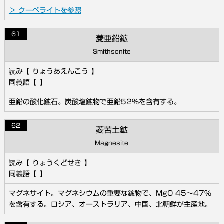
＞ クーペライトを参照
61
菱亜鉛鉱
Smithsonite
りょうあえんこう
亜鉛の酸化鉱石。炭酸塩鉱物で亜鉛52％を含有する。
62
菱苦土鉱
Magnesite
りょうくどせき
マグネサイト。マグネシウムの重要な鉱物で、MgO 45～47％
を含有する。ロシア、オーストラリア、中国、北朝鮮が主産地。