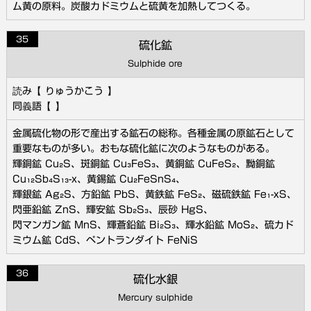
ム黄の原料。炭酸カドミウムと硫黄を加熱してつくる。
35
硫化鉱
Sulphide ore
りゅうかこう
金属硫化物の形で産出する鉱石の総称。各種金属の原鉱石として
重要なものが多い。おもな硫化鉱に次のようなものがある。
輝銅鉱 Cu₂S、斑銅鉱 Cu₃FeS₃、黄銅鉱 CuFeS₂、黝銅鉱
Cu₁₂Sb₄S₁₃-x、黄錫鉱 Cu₂FeSnS₄、
輝銀鉱 Ag₂S、方鉛鉱 PbS、黄鉄鉱 FeS₂、磁硫鉄鉱 Fe₁-xS、
閃亜鉛鉱 ZnS、輝安鉱 Sb₂S₃、辰砂 HgS、
閃マンガン鉱 MnS、輝蒼鉛鉱 Bi₂S₃、輝水鉛鉱 MoS₂、硫カド
ミウム鉱 CdS、ペントランダイト FeNiS
36
硫化水銀
Mercury sulphide