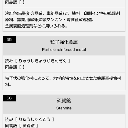
淡紅色結晶(斜方晶系、単斜晶系)で、塗料・印刷インキの乾燥剤
原料、窯業用顔料(燐酸マンガン・陶試紅)の製造、
金属表面処理剤などに用いられる。
55
粒子強化金属
Particle reinforced metal
りゅうしきょうかきんぞく
粒子状の強化材によって、力学的特性を向上させた金属基複合材
料。
56
硫錫鉱
Stannite
りゅうしゃくこう
黄錫鉱