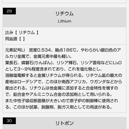
29
リチウム
Lithium
リチウム
元素記号Li 密度0.534、融点186℃。やわらかい銀白色のア
ルカリ金属で、金属元素中最も軽い。
葉長石、燐礬石(りんばん)、リシア輝石、リシア雲母などにLi₂O
として3～9％程度含まれており、これを塩化物とし、
溶融塩電解すると金属リチウムが得られる。リチウム鉱の最大の
産地はローデシアで、このほか南西アフリカ、ウガンダなどから
産出される。リチウムは他金属に添加すると合金特性を増すの
で、鉛合金やアルミニウム合金の添加剤として用いられる。
また中性子吸収断面積が大きいので原子炉の制御棒に使用され
る。このほか試薬、脱酸剤、脱ガス剤としての用途がある。
30
リトポン