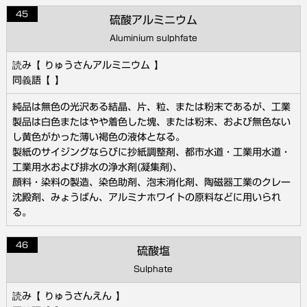
45
硫酸アルミニウム
Aluminium sulphfate
りゅうさんアルミニウム
純品は無色の光沢ある結晶、片、粒、または粉末であるが、工業
製品は白色またはやや着色した塊、または粉末、および無色ない
し黄色がかった薄い褐色の液体となる。
製紙のサイジングならびに抄紙調整剤、都市水道・工業用水道・
工業用水および排水の浄水剤(凝集剤)、
顔料・染料の製造、染色助剤、泡末消化剤、陶磁器工業のクレー
沈殿剤、みょうばん、アルミナホワイトの原料などに用いられ
る。
46
硫酸塩
Sulphate
りゅうさんえん