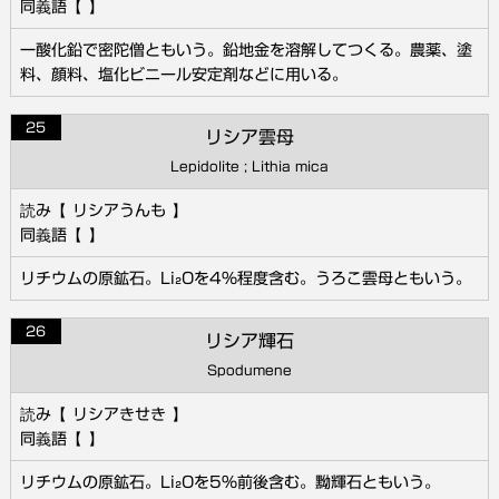
一酸化鉛で密陀僧ともいう。鉛地金を溶解してつくる。農薬、塗
料、顔料、塩化ビニール安定剤などに用いる。
25
リシア雲母
Lepidolite ; Lithia mica
リシアうんも
リチウムの原鉱石。Li₂Oを4％程度含む。うろこ雲母ともいう。
26
リシア輝石
Spodumene
リシアきせき
リチウムの原鉱石。Li₂Oを5％前後含む。黝輝石ともいう。