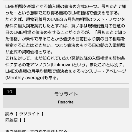
LME相場を基準とする輸入銅の値決め方式の一つ。最もあとで知
った…という意味で知り得る最終のLME価格で値決めをする。
たとえば、現物到着月のLME3ヵ月先物相場のラスト・ノウンを
条件に輸入銅を契約したとすれば、買い手は現物到着月の任意の
日のLME相場で値決めをすることができるが、「最もあとで知っ
た価格」が条件であることから値決め日前日より前の日の相場を
指定することはできない。つまり値決めをする日の朝の入電相場
が正式の契約価格となる。
これに対して、まだ知られていない翌朝以降の入電相場を契約条
件にするのをアンノウン(Unknown)という。またこれとは別に、
LMEの各種の月平均相場で値決めをするマンスリー・アベレージ
(Monthly average)もある。
10
ラソライト
Rasorite
ラソライト
ホウ砂原鉱。ホウ素の原料となる。