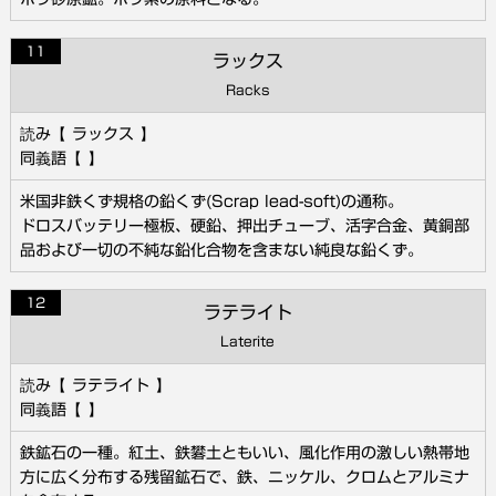
11
ラックス
Racks
ラックス
米国非鉄くず規格の鉛くず(Scrap lead-soft)の通称。
ドロスバッテリー極板、硬鉛、押出チューブ、活字合金、黄銅部
品および一切の不純な鉛化合物を含まない純良な鉛くず。
12
ラテライト
Laterite
ラテライト
鉄鉱石の一種。紅土、鉄礬土ともいい、風化作用の激しい熱帯地
方に広く分布する残留鉱石で、鉄、ニッケル、クロムとアルミナ