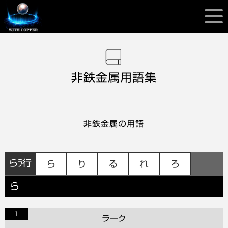
非鉄金属用語集
非鉄金属の用語
らﾗ行
ら
り
る
れ
ろ
ら
1
ラーク