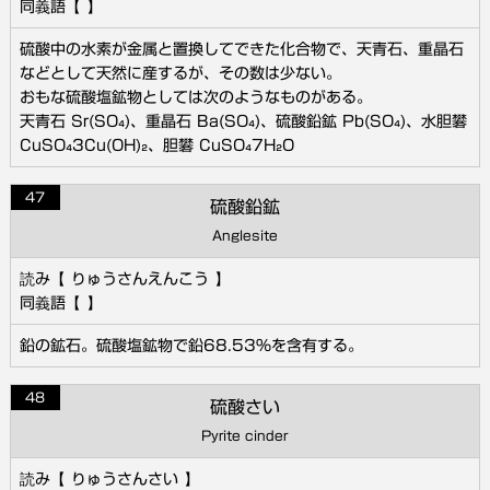
硫酸中の水素が金属と置換してできた化合物で、天青石、重晶石
などとして天然に産するが、その数は少ない。
おもな硫酸塩鉱物としては次のようなものがある。
天青石 Sr(SO₄)、重晶石 Ba(SO₄)、硫酸鉛鉱 Pb(SO₄)、水胆礬
CuSO₄3Cu(OH)₂、胆礬 CuSO₄7H₂O
47
硫酸鉛鉱
Anglesite
りゅうさんえんこう
鉛の鉱石。硫酸塩鉱物で鉛68.53％を含有する。
48
硫酸さい
Pyrite cinder
りゅうさんさい