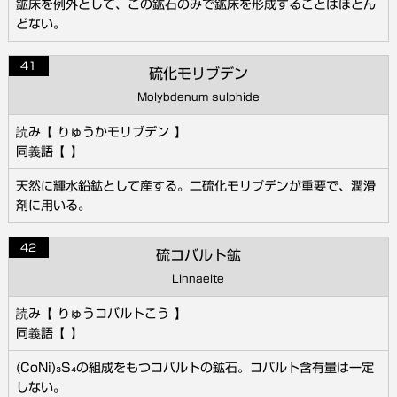
鉱床を例外として、この鉱石のみで鉱床を形成することはほとん
どない。
41
硫化モリブデン
Molybdenum sulphide
りゅうかモリブデン
天然に輝水鉛鉱として産する。二硫化モリブデンが重要で、潤滑
剤に用いる。
42
硫コバルト鉱
Linnaeite
りゅうコバルトこう
(CoNi)₃S₄の組成をもつコバルトの鉱石。コバルト含有量は一定
しない。