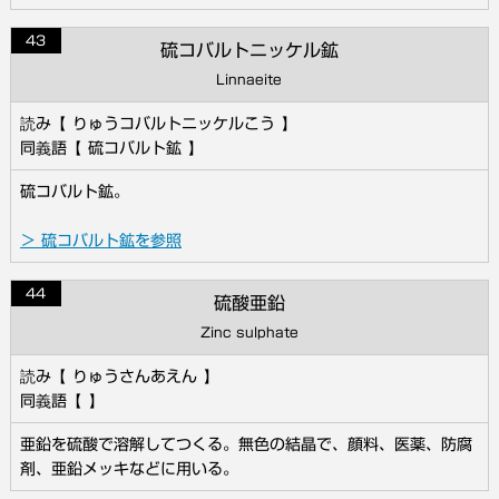
43
硫コバルトニッケル鉱
Linnaeite
りゅうコバルトニッケルこう
硫コバルト鉱
硫コバルト鉱。
＞ 硫コバルト鉱を参照
44
硫酸亜鉛
Zinc sulphate
りゅうさんあえん
亜鉛を硫酸で溶解してつくる。無色の結晶で、顔料、医薬、防腐
剤、亜鉛メッキなどに用いる。