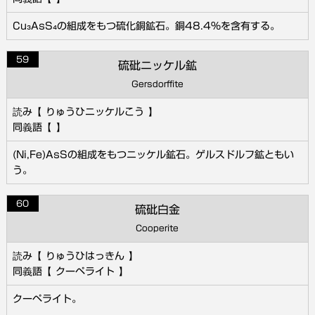
Cu₃AsS₄の組成をもつ硫化銅鉱石。銅48.4％を含有する。
59
硫砒ニッケル鉱
Gersdorffite
りゅうひニッケルこう
(Ni,Fe)AsSの組成をもつニッケル鉱石。ゲルスドルフ鉱ともい
う。
60
硫砒白金
Cooperite
りゅうひはっきん
クーペライト
クーペライト。