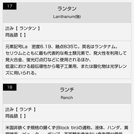
17
ランタン
Lanthanum(独)
ランタン
元素記号La 密度6.19、融点835℃。英名はランタナム。
セリウムとともに最も代表的な希土類元素で、発火性を利用して
発火合金、蛍光灯点灯などに使用されるほか、
低温における超伝導性から電子工業用、または酸化物は光学レン
ズに用いられる。
18
ランチ
Ranch
ランチ
米国非鉄くず規格の錫くず(Block tin)の通称。液体、ハンダ、黄