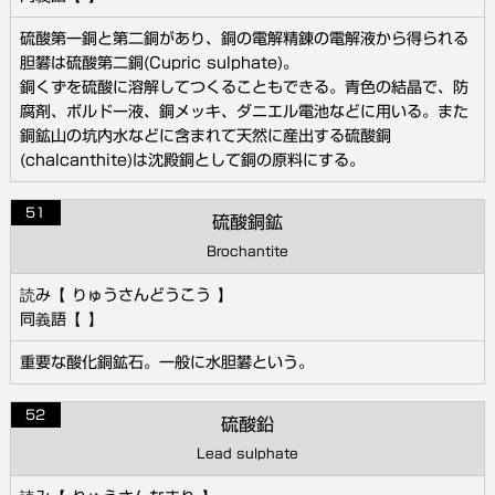
硫酸第一銅と第二銅があり、銅の電解精錬の電解液から得られる
胆礬は硫酸第二銅(Cupric sulphate)。
銅くずを硫酸に溶解してつくることもできる。青色の結晶で、防
腐剤、ボルドー液、銅メッキ、ダニエル電池などに用いる。また
銅鉱山の坑内水などに含まれて天然に産出する硫酸銅
(chalcanthite)は沈殿銅として銅の原料にする。
51
硫酸銅鉱
Brochantite
りゅうさんどうこう
重要な酸化銅鉱石。一般に水胆礬という。
52
硫酸鉛
Lead sulphate