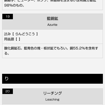
銅継手、ピューター、ポンプ、茶器類を含まない含有錫分最低
98％のもの。
19
藍銅鉱
Azurite
らんどうこう
酸化銅鉱石。藍青色の塊・板状鉱でもろい。銅55.2％を含有す
る。
り
20
リーチング
Leaching