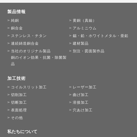
製品情報
純銅
黄銅（真鍮）
銅合金
アルミニウム
ステンレス・チタン
錫・鉛・ホワイトメタル・亜鉛
連続鋳造銅合金
建材製品
当社のオリジナル製品
別注・図面製作品
銅のイオン効果・抗菌・除菌製
品
加工技術
コイルスリット加工
レーザー加工
切削加工
曲げ加工
切断加工
溶接加工
表面処理
穴あけ加工
その他
私たちについて