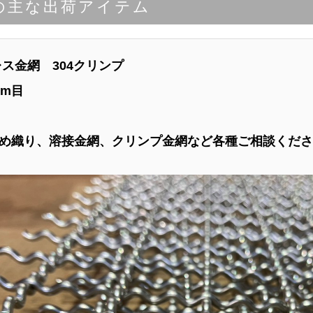
週の主な出荷アイテム
ンレス金網 304クリンプ
mm目
め織り、溶接金網、クリンプ金網など各種ご相談くださ