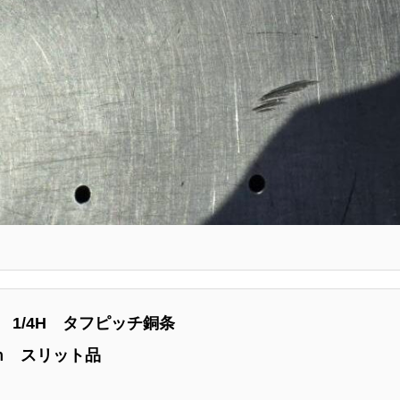
0R 1/4H タフピッチ銅条
ｍｍ スリット品