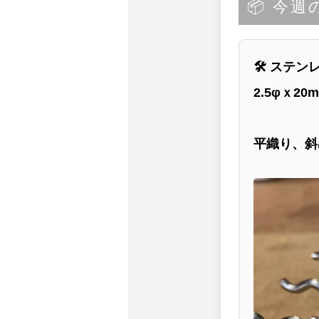
📦 今
🛠 ステ
2.5φｘ20
平織り、斜