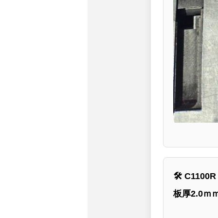
🛠 C110
板厚2.0