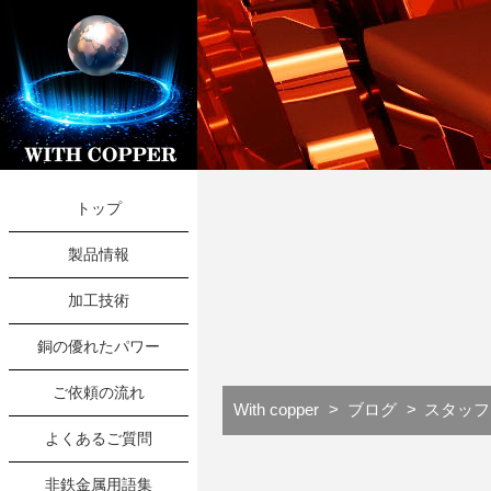
トップ
製品情報
加工技術
銅の優れたパワー
ご依頼の流れ
With copper
ブログ
スタッフ
よくあるご質問
非鉄金属用語集