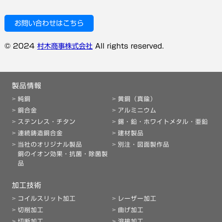
お問い合わせはこちら
© 2024
村木商事株式会社
All rights reserved.
製品情報
純銅
黄銅（真鍮）
銅合金
アルミニウム
ステンレス・チタン
錫・鉛・ホワイトメタル・亜鉛
連続鋳造銅合金
建材製品
当社のオリジナル製品
別注・図面製作品
銅のイオン効果・抗菌・除菌製
品
加工技術
コイルスリット加工
レーザー加工
切削加工
曲げ加工
切断加工
溶接加工