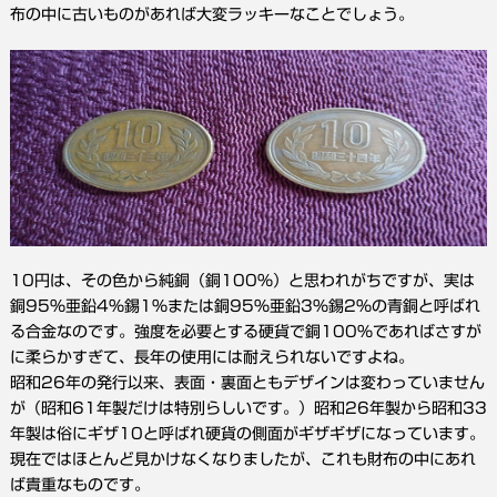
布の中に古いものがあれば大変ラッキーなことでしょう。
10円は、その色から純銅（銅100％）と思われがちですが、実は
銅95％亜鉛4％錫1％または銅95％亜鉛3％錫2％の青銅と呼ばれ
る合金なのです。強度を必要とする硬貨で銅100％であればさすが
に柔らかすぎて、長年の使用には耐えられないですよね。
昭和26年の発行以来、表面・裏面ともデザインは変わっていません
が（昭和61年製だけは特別らしいです。）昭和26年製から昭和33
年製は俗にギザ10と呼ばれ硬貨の側面がギザギザになっています。
現在ではほとんど見かけなくなりましたが、これも財布の中にあれ
ば貴重なものです。