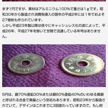
まず1円ですが、素材はアルミニウム100％で重さは1ｇです。昭
和30年から製造され消費税導入の翌年の平成2年には１年でおよそ
27億枚も作られています。
しかし平成23年製以降は徐々にキャッシュレス化の波によって、平
成26年、平成27年を除いて世間で流通している年号はありませ
ん。
5円は、銅70％亜鉛30％または銅60％亜鉛40％のいわゆる黄銅
と呼ばれる合金で真鍮という別名もあります。昭和23年から製造さ
れていて、デザインはこれまでに3回変わっていますので、もし財