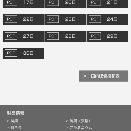
17日
20日
21日
22日
23日
24日
27日
28日
29日
30日
国内建値推移表
製品情報
純銅
黄銅（真鍮）
銅合金
アルミニウム