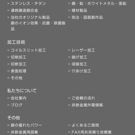
ステンレス・チタン
錫・鉛・ホワイトメタル・亜鉛
連続鋳造銅合金
建材製品
当社のオリジナル製品
別注・図面製作品
銅のイオン効果・抗菌・除菌製
品
加工技術
コイルスリット加工
レーザー加工
切削加工
曲げ加工
切断加工
溶接加工
表面処理
穴あけ加工
その他
私たちについて
会社案内
ご依頼の流れ
ブログ
非鉄金属外電情報
その他
銅の優れたパワー
よくあるご質問
非鉄金属用語集
FAX用お見積り依頼書