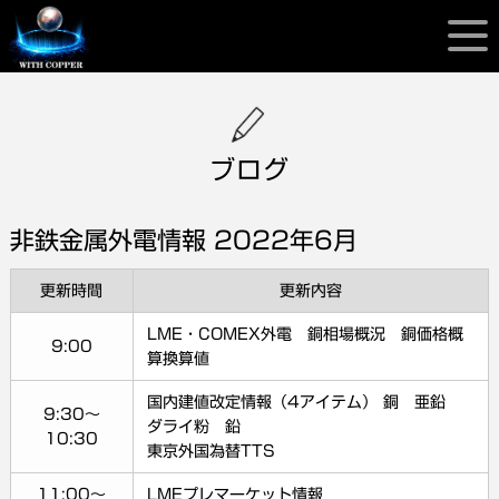
ブログ
非鉄金属外電情報 2022年6月
更新時間
更新内容
LME・COMEX外電 銅相場概況 銅価格概
9:00
算換算値
国内建値改定情報（4アイテム） 銅 亜鉛
9:30～
ダライ粉 鉛
10:30
東京外国為替TTS
11:00～
LMEプレマーケット情報