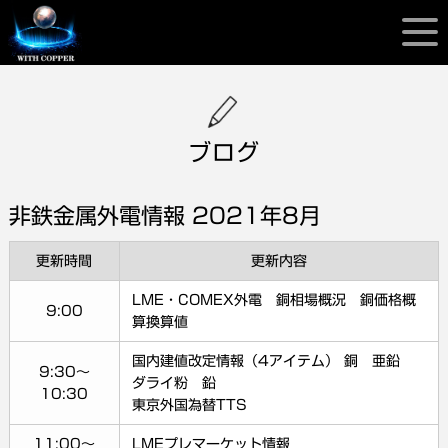
ブログ
非鉄金属外電情報 2021年8月
更新時間
更新内容
LME・COMEX外電 銅相場概況 銅価格概
9:00
算換算値
国内建値改定情報（4アイテム） 銅 亜鉛
9:30～
ダライ粉 鉛
10:30
東京外国為替TTS
11:00～
LMEプレマーケット情報