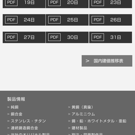
19日
20日
23日
24日
25日
26日
27日
30日
31日
国内建値推移表
製品情報
純銅
黄銅（真鍮）
銅合金
アルミニウム
ステンレス・チタン
錫・鉛・ホワイトメタル・亜鉛
連続鋳造銅合金
建材製品
当社のオリジナル製品
別注・図面製作品