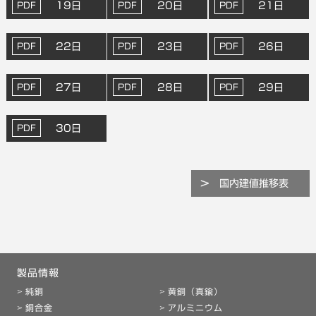
19日
20日
21日
22日
23日
26日
27日
28日
29日
30日
国内建値推移表
製品情報
純銅
黄銅（真鍮）
銅合金
アルミニウム