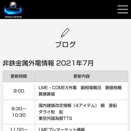
ブログ
非鉄金属外電情報 2021年7月
更新時間
更新内容
LME・COMEX外電 銅相場概況 銅価格概
9:00
算換算値
国内建値改定情報（4アイテム） 銅 亜鉛
9:30～
ダライ粉 鉛
10:30
東京外国為替TTS
11:00～
LMEプレマーケット情報