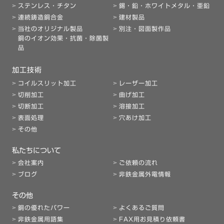
ステンレス・チタン
錫・鉛・ホワイトメタル・亜鉛
連続鋳造銅合金
建材製品
当社のオリジナル製品
別注・図面製作品
銅のイオン効果・抗菌・除菌製
品
加工技術
コイルスリット加工
レーザー加工
切削加工
曲げ加工
切断加工
溶接加工
表面処理
穴あけ加工
その他
私たちについて
会社案内
ご依頼の流れ
ブログ
非鉄金属外電情報
その他
銅の優れたパワー
よくあるご質問
非鉄金属用語集
FAX用お見積り依頼書