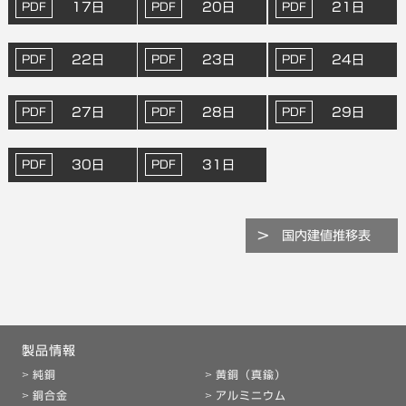
17日
20日
21日
22日
23日
24日
27日
28日
29日
30日
31日
国内建値推移表
製品情報
純銅
黄銅（真鍮）
銅合金
アルミニウム