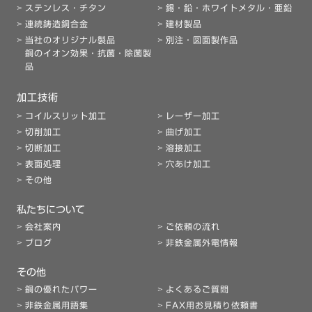
ステンレス・チタン
錫・鉛・ホワイトメタル・亜鉛
連続鋳造銅合金
建材製品
当社のオリジナル製品
別注・図面製作品
銅のイオン効果・抗菌・除菌製
品
加工技術
コイルスリット加工
レーザー加工
切削加工
曲げ加工
切断加工
溶接加工
表面処理
穴あけ加工
その他
私たちについて
会社案内
ご依頼の流れ
ブログ
非鉄金属外電情報
その他
銅の優れたパワー
よくあるご質問
非鉄金属用語集
FAX用お見積り依頼書