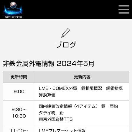
ブログ
非鉄金属外電情報 2024年5月
更新時間
更新内容
LME・COMEX外電 銅相場概況 銅価格概
9:00
算換算値
国内建値改定情報（4アイテム） 銅 亜鉛
9:30～
ダライ粉 鉛
10:30
東京外国為替TTS
11:00～
LMEプレマーケット情報